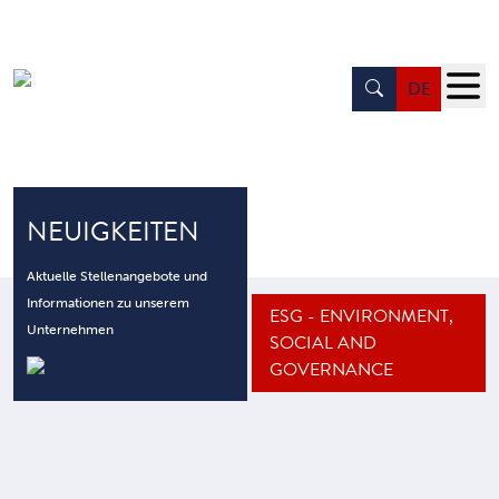
DE
UNSERE PRODUKTE
ECO FREUNDLICH
KARRIERE
ÜBER UNS
NEUIGKEITEN
Aktuelle Stellenangebote und
Informationen zu unserem
ESG - ENVIRONMENT,
Unternehmen
SOCIAL AND
GOVERNANCE